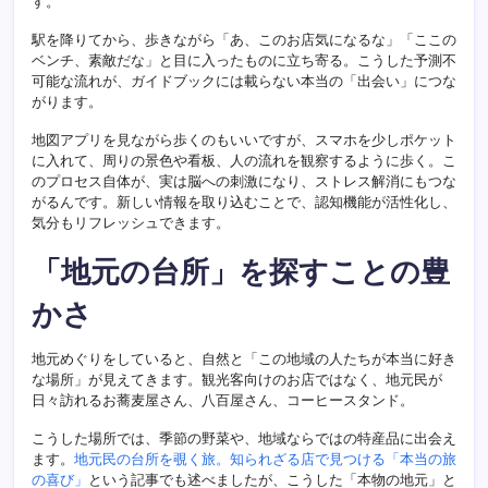
す。
駅を降りてから、歩きながら「あ、このお店気になるな」「ここの
ベンチ、素敵だな」と目に入ったものに立ち寄る。こうした予測不
可能な流れが、ガイドブックには載らない本当の「出会い」につな
がります。
地図アプリを見ながら歩くのもいいですが、スマホを少しポケット
に入れて、周りの景色や看板、人の流れを観察するように歩く。こ
のプロセス自体が、実は脳への刺激になり、ストレス解消にもつな
がるんです。新しい情報を取り込むことで、認知機能が活性化し、
気分もリフレッシュできます。
「地元の台所」を探すことの豊
かさ
地元めぐりをしていると、自然と「この地域の人たちが本当に好き
な場所」が見えてきます。観光客向けのお店ではなく、地元民が
日々訪れるお蕎麦屋さん、八百屋さん、コーヒースタンド。
こうした場所では、季節の野菜や、地域ならではの特産品に出会え
ます。
地元民の台所を覗く旅。知られざる店で見つける「本当の旅
の喜び」
という記事でも述べましたが、こうした「本物の地元」と