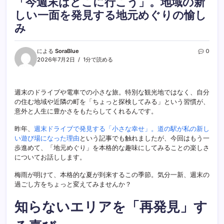
「今週末はどこに行こう」。地域の新
しい一面を発見する地元めぐりの愉し
み
による
SoraBlue
0
2026年7月2日
1分で読める
週末のドライブや電車での小さな旅。特別な観光地ではなく、自分
の住む地域や近隣の町を「ちょっと探検してみる」という習慣が、
意外と人生に豊かさをもたらしてくれるんです。
昨年、
週末ドライブで発見する「小さな幸せ」。道の駅が私の新し
い遊び場になった理由
という記事でも触れましたが、今回はもう一
歩進めて、「地元めぐり」を本格的な趣味にしてみることの楽しさ
についてお話しします。
梅雨が明けて、本格的な夏が到来するこの季節。気分一新、週末の
過ごし方をちょっと変えてみませんか？
知らないエリアを「再発見」す