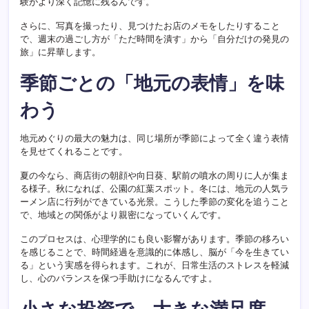
験がより深く記憶に残るんです。
さらに、写真を撮ったり、見つけたお店のメモをしたりすること
で、週末の過ごし方が「ただ時間を潰す」から「自分だけの発見の
旅」に昇華します。
季節ごとの「地元の表情」を味
わう
地元めぐりの最大の魅力は、同じ場所が季節によって全く違う表情
を見せてくれることです。
夏の今なら、商店街の朝顔や向日葵、駅前の噴水の周りに人が集ま
る様子。秋になれば、公園の紅葉スポット。冬には、地元の人気ラ
ーメン店に行列ができている光景。こうした季節の変化を追うこと
で、地域との関係がより親密になっていくんです。
このプロセスは、心理学的にも良い影響があります。季節の移ろい
を感じることで、時間経過を意識的に体感し、脳が「今を生きてい
る」という実感を得られます。これが、日常生活のストレスを軽減
し、心のバランスを保つ手助けになるんですよ。