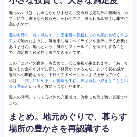
小さな投資で、大きな満足度
地元めぐりは、お金もかかりません。交通費は定期券の範囲内、カ
フェに立ち寄るなら数百円。それなのに、得られる幸福度は非常に
高いんです。
夏の出費を「賢く減らす」。固定費を見直して心も家計も軽くする
工夫
で触れたように、毎週末に遠くへドライブや旅行に行く必要は
ありません。地元という「身近なフィールド」を深掘りすること
で、満足度も経済性も両立できるんです。
この「コスパの良さ」も含めて、心に余裕が生まれます。「あ、今
週末もお金をかけずに新しい発見ができるんだ」という安心感が、
週末への期待を高め、平日のモチベーションまで上がっていく。こ
れは、
「試しに始める」が趣味を生む。夏は新しい好きなことと出
会う季節
という考え方にもつながります。
週末の時間、そして心と体の充足感は、何物にも代え難い資産です
よね。
まとめ。地元めぐりで、暮らす
場所の豊かさを再認識する