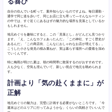
る喜び
自分の住んでいる町って、案外知らないものですよね。毎日通勤・
通学で同じ道を歩いて、同じお店に立ち寄って—そんなルーティン
の中では、すぐ近くにあるはずの魅力的な場所を見落としているか
もしれません。
地元めぐりを趣味にすると、この「見落とし」がどんどん見つかり
ます。「え、こんなカフェあったんだ」「この神社、すごく歴史が
あるんだ」「この商店街、こんなにおしゃれなお店が増えてる」。
こうした小さな発見の積み重ねが、実は暮らす場所への愛着を深め
ていくんです。
特に梅雨が明けた夏は、朝の時間帯に散策するのがおすすめです。
人も少なく、空気も澄んでいて、新しい視点で地元を眺められま
す。
計画より「気の赴くままに」が
正解
地元めぐりの魅力は、完璧に計画する必要がないところです。「今
週末はどのエリアに行ってみようかな」くらいの気軽さでいいんで