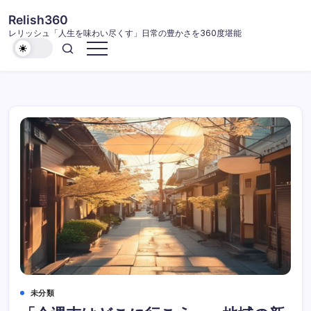
コ
Relish360
ン
レリッシュ「人生を味わい尽くす」日常の豊かさを360度堪能
テ
ン
ツ
に
ス
キ
ッ
プ
未分類