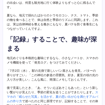
の出会いは、何度も観光地に行く体験よりもずっと心に残るんで
す。
夏なら、地元で採れたばかりのトウモロコシ、ナス、トマト。季節
の物を食べることで、体は自然と季節のリズムに同調します。これ
は、実は自律神経を整える働きにもなり、夏バテを防ぐ食養生にも
つながっていくんですよ。
「記録」することで、趣味が深
まる
地元めぐりを本格的な趣味にするなら、小さなノートか、スマホの
メモ機能を使って「発見ログ」をつけてみてください。
「7月2日（水）。駅の北側で新しいパン屋さんを発見。バターの
香りがすごい」「この神社の参道の雰囲気、好き。夏至の頃の光の
入り方が美しい」こんな風に、簡潔にメモしておくんです。
後で見返したとき、「あ、そういえばあそこもあった」という新し
い繋がりが見えたり、季節の変化を追うことができたりします。
ス
マホの「眠らせた写真」を活かす。夏の思い出が心を満たすアルバ
ムの作り方
で述べたのと同じ原理ですが、記録することで、その体