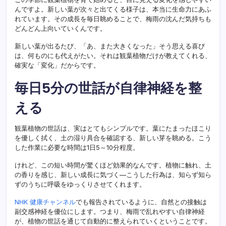
んですよ。新しい葉が次々と出てくる様子は、本当に生命力にあふ
れています。その成長を毎日眺めることで、梅雨の沈んだ気持ちも
どんどん上向いていくんです。
新しい葉が出るたび、「あ、また大きくなった」そう思える喜び
は、何ものにも代えがたい。それは観葉植物だけが教えてくれる、
確実な「変化」だからです。
毎日5分の世話が自律神経を整
える
観葉植物の世話は、実はとてもシンプルです。葉にたまったほこり
を優しく拭く、土の湿り具合を確認する、新しい芽を眺める。こう
した作業に必要な時間は1日5～10分程度。
けれど、この短い時間が驚くほど効果的なんです。植物に触れ、土
の香りを感じ、新しい成長に気づく—こうした行為は、知らず知ら
ずのうちに呼吸をゆっくりさせてくれます。
NHK 健康チャンネル
でも報告されているように、自然との接触は
副交感神経を優位にします。つまり、梅雨で乱れやすい自律神経
が、植物の世話を通じて自動的に整えられていくということです。