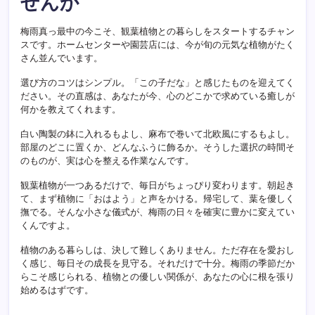
せんか
梅雨真っ最中の今こそ、観葉植物との暮らしをスタートするチャン
スです。ホームセンターや園芸店には、今が旬の元気な植物がたく
さん並んでいます。
選び方のコツはシンプル。「この子だな」と感じたものを迎えてく
ださい。その直感は、あなたが今、心のどこかで求めている癒しが
何かを教えてくれます。
白い陶製の鉢に入れるもよし、麻布で巻いて北欧風にするもよし。
部屋のどこに置くか、どんなふうに飾るか。そうした選択の時間そ
のものが、実は心を整える作業なんです。
観葉植物が一つあるだけで、毎日がちょっぴり変わります。朝起き
て、まず植物に「おはよう」と声をかける。帰宅して、葉を優しく
撫でる。そんな小さな儀式が、梅雨の日々を確実に豊かに変えてい
くんですよ。
植物のある暮らしは、決して難しくありません。ただ存在を愛おし
く感じ、毎日その成長を見守る。それだけで十分。梅雨の季節だか
らこそ感じられる、植物との優しい関係が、あなたの心に根を張り
始めるはずです。