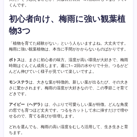
くんです。
初心者向け、梅雨に強い観葉植
物3つ
「植物を育てた経験がない」という人もいますよね。大丈夫です。
梅雨に強い観葉植物は、本当に手間がかからないものばかりです。
ポトス
は、まさに初心者の味方。湿度が高い環境が大好きで、梅雨
時期はぐんぐん成長します。週に1～2回の水やりで十分。つるがど
んどん伸びていく様子が見ていて楽しいですよ。
モンステラ
は、大きな葉が特徴的。新しい葉が出るたび、その大き
さに驚かされます。梅雨の湿度が大好きなので、この季節こそ育て
どきです。
アイビー（ヘデラ）
は、小ぶりで可愛らしい葉が特徴。どんな角度
の窓でも育つほど丈夫です。つるをカットして水に挿すだけで増や
せるので、育てる喜びが倍増します。
どれを選んでも、梅雨の高い湿度をむしろ活用して、生き生きと育
ちます。