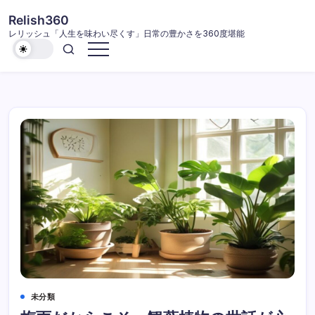
コ
Relish360
ン
レリッシュ「人生を味わい尽くす」日常の豊かさを360度堪能
テ
ン
ツ
に
ス
キ
ッ
プ
未分類