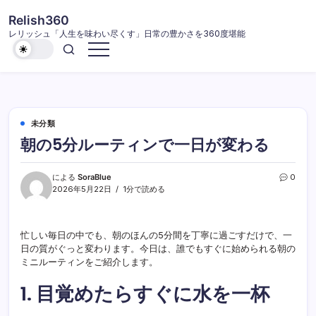
コ
Relish360
ン
レリッシュ「人生を味わい尽くす」日常の豊かさを360度堪能
テ
ン
ツ
に
ス
キ
未分類
ッ
朝の5分ルーティンで一日が変わる
プ
による
SoraBlue
0
2026年5月22日
1分で読める
忙しい毎日の中でも、朝のほんの5分間を丁寧に過ごすだけで、一
日の質がぐっと変わります。今日は、誰でもすぐに始められる朝の
ミニルーティンをご紹介します。
1. 目覚めたらすぐに水を一杯